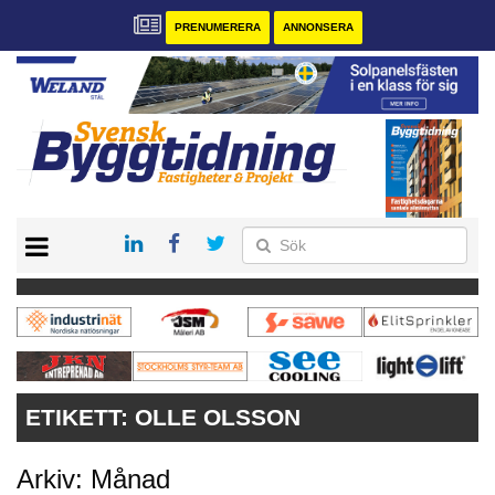
PRENUMERERA
ANNONSERA
START
PRENUMERERA
VÅRA ANDRA MAGASIN
ANNONSERA
KONTAKT
ETIKETT:
OLLE OLSSON
Arkiv: Månad