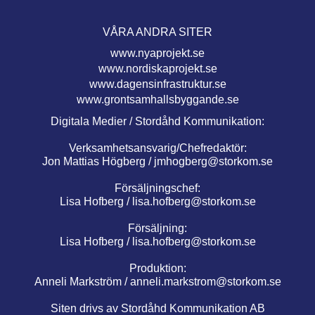
VÅRA ANDRA SITER
www.nyaprojekt.se
www.nordiskaprojekt.se
www.dagensinfrastruktur.se
www.grontsamhallsbyggande.se
Digitala Medier / Stordåhd Kommunikation:
Verksamhetsansvarig/Chefredaktör:
Jon Mattias Högberg /
jmhogberg@storkom.se
Försäljningschef:
Lisa Hofberg /
lisa.hofberg@storkom.se
Försäljning:
Lisa Hofberg /
lisa.hofberg@storkom.se
Produktion:
Anneli Markström /
anneli.markstrom@storkom.se
Siten drivs av Stordåhd Kommunikation AB