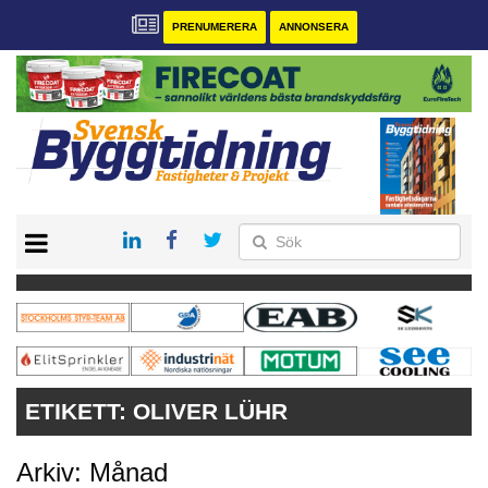
PRENUMERERA
ANNONSERA
START
PRENUMERERA
VÅRA ANDRA MAGASIN
ANNONSERA
KONTAKT
ETIKETT:
OLIVER LÜHR
Arkiv: Månad