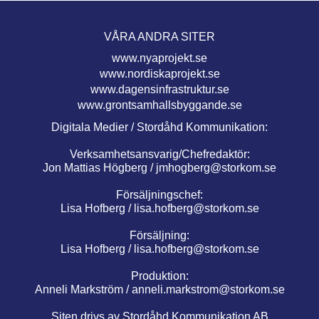
VÅRA ANDRA SITER
www.nyaprojekt.se
www.nordiskaprojekt.se
www.dagensinfrastruktur.se
www.grontsamhallsbyggande.se
Digitala Medier / Stordåhd Kommunikation:
Verksamhetsansvarig/Chefredaktör:
Jon Mattias Högberg /
jmhogberg@storkom.se
Försäljningschef:
Lisa Hofberg /
lisa.hofberg@storkom.se
Försäljning:
Lisa Hofberg /
lisa.hofberg@storkom.se
Produktion:
Anneli Markström /
anneli.markstrom@storkom.se
Siten drivs av Stordåhd Kommunikation AB