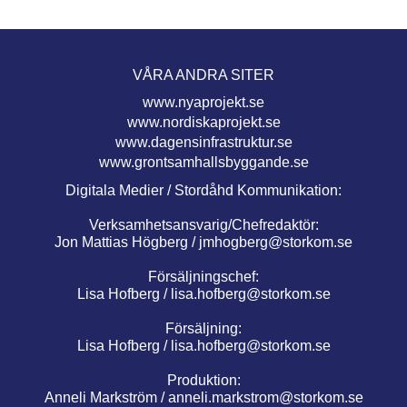
VÅRA ANDRA SITER
www.nyaprojekt.se
www.nordiskaprojekt.se
www.dagensinfrastruktur.se
www.grontsamhallsbyggande.se
Digitala Medier / Stordåhd Kommunikation:
Verksamhetsansvarig/Chefredaktör:
Jon Mattias Högberg /
jmhogberg@storkom.se
Försäljningschef:
Lisa Hofberg /
lisa.hofberg@storkom.se
Försäljning:
Lisa Hofberg /
lisa.hofberg@storkom.se
Produktion:
Anneli Markström /
anneli.markstrom@storkom.se