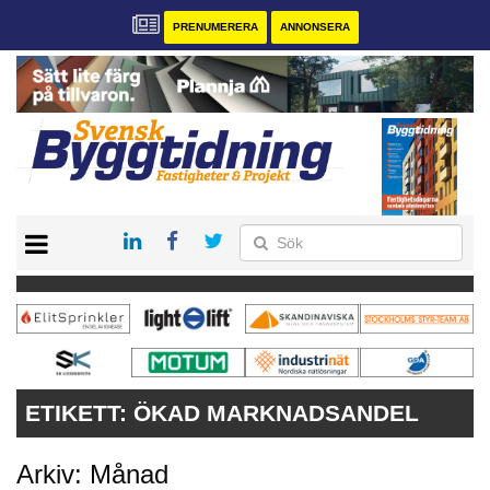
PRENUMERERA
ANNONSERA
START
PRENUMERERA
VÅRA ANDRA MAGASIN
ANNONSERA
KONTAKT
ETIKETT:
ÖKAD MARKNADSANDEL
Arkiv: Månad