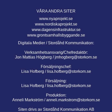
VÅRA ANDRA SITER
www.nyaprojekt.se
www.nordiskaprojekt.se
www.dagensinfrastruktur.se
www.grontsamhallsbyggande.se
Digitala Medier / Stordåhd Kommunikation:
Verksamhetsansvarig/Chefredaktör:
Jon Mattias Högberg /
jmhogberg@storkom.se
Försäljningschef:
Lisa Hofberg /
lisa.hofberg@storkom.se
Försäljning:
Lisa Hofberg /
lisa.hofberg@storkom.se
Produktion:
Anneli Markström /
anneli.markstrom@storkom.se
Siten drivs av Stordåhd Kommunikation AB