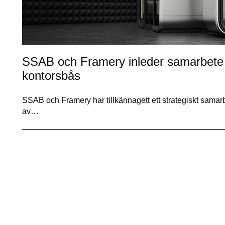
SSAB och Framery inleder samarbete ino
kontorsbås
SSAB och Framery har tillkännagett ett strategiskt samarbete
av…