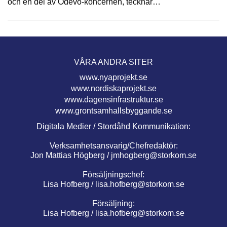
och en del av Odevo-koncernen, tecknar…
VÅRA ANDRA SITER
www.nyaprojekt.se
www.nordiskaprojekt.se
www.dagensinfrastruktur.se
www.grontsamhallsbyggande.se
Digitala Medier / Stordåhd Kommunikation:
Verksamhetsansvarig/Chefredaktör:
Jon Mattias Högberg /
jmhogberg@storkom.se
Försäljningschef:
Lisa Hofberg /
lisa.hofberg@storkom.se
Försäljning:
Lisa Hofberg /
lisa.hofberg@storkom.se