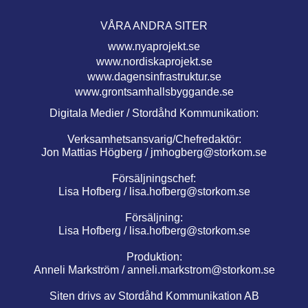
VÅRA ANDRA SITER
www.nyaprojekt.se
www.nordiskaprojekt.se
www.dagensinfrastruktur.se
www.grontsamhallsbyggande.se
Digitala Medier / Stordåhd Kommunikation:
Verksamhetsansvarig/Chefredaktör:
Jon Mattias Högberg /
jmhogberg@storkom.se
Försäljningschef:
Lisa Hofberg /
lisa.hofberg@storkom.se
Försäljning:
Lisa Hofberg /
lisa.hofberg@storkom.se
Produktion:
Anneli Markström /
anneli.markstrom@storkom.se
Siten drivs av Stordåhd Kommunikation AB