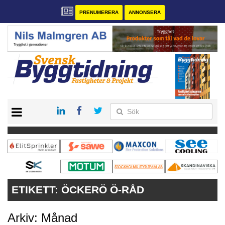
PRENUMERERA
ANNONSERA
START
PRENUMERERA
VÅRA ANDRA MAGASIN
ANNONSERA
KONTAKT
ETIKETT:
ÖCKERÖ Ö-RÅD
Arkiv: Månad