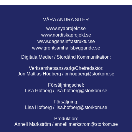
VÅRA ANDRA SITER
www.nyaprojekt.se
www.nordiskaprojekt.se
www.dagensinfrastruktur.se
www.grontsamhallsbyggande.se
Digitala Medier / Stordåhd Kommunikation:
Verksamhetsansvarig/Chefredaktör:
Jon Mattias Högberg /
jmhogberg@storkom.se
Försäljningschef:
Lisa Hofberg /
lisa.hofberg@storkom.se
Försäljning:
Lisa Hofberg /
lisa.hofberg@storkom.se
Produktion:
Anneli Markström /
anneli.markstrom@storkom.se