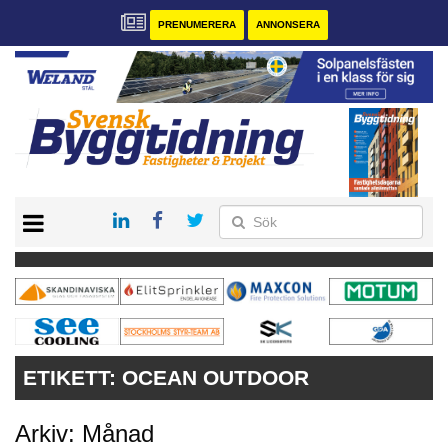
PRENUMERERA
ANNONSERA
START
PRENUMERERA
VÅRA ANDRA MAGASIN
ANNONSERA
KONTAKT
ETIKETT:
OCEAN OUTDOOR
Arkiv: Månad