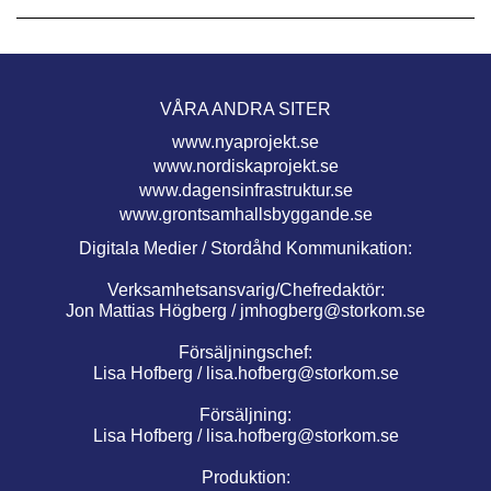
VÅRA ANDRA SITER
www.nyaprojekt.se
www.nordiskaprojekt.se
www.dagensinfrastruktur.se
www.grontsamhallsbyggande.se
Digitala Medier / Stordåhd Kommunikation:
Verksamhetsansvarig/Chefredaktör:
Jon Mattias Högberg /
jmhogberg@storkom.se
Försäljningschef:
Lisa Hofberg /
lisa.hofberg@storkom.se
Försäljning:
Lisa Hofberg /
lisa.hofberg@storkom.se
Produktion: