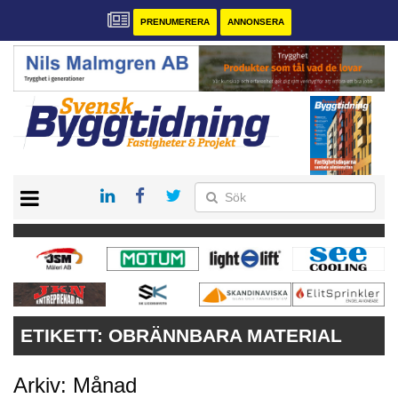
PRENUMERERA
ANNONSERA
START
PRENUMERERA
VÅRA ANDRA MAGASIN
ANNONSERA
KONTAKT
ETIKETT:
OBRÄNNBARA MATERIAL
Arkiv: Månad