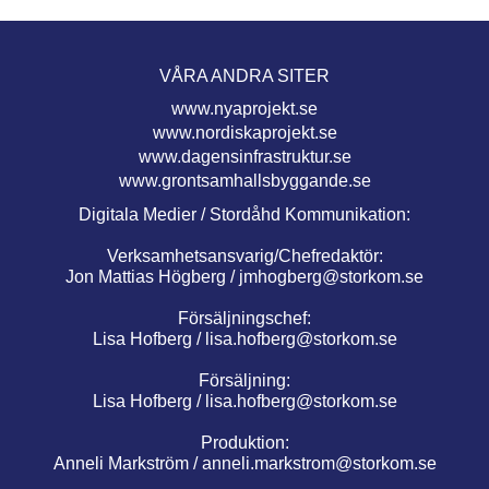
VÅRA ANDRA SITER
www.nyaprojekt.se
www.nordiskaprojekt.se
www.dagensinfrastruktur.se
www.grontsamhallsbyggande.se
Digitala Medier / Stordåhd Kommunikation:
Verksamhetsansvarig/Chefredaktör:
Jon Mattias Högberg /
jmhogberg@storkom.se
Försäljningschef:
Lisa Hofberg /
lisa.hofberg@storkom.se
Försäljning:
Lisa Hofberg /
lisa.hofberg@storkom.se
Produktion:
Anneli Markström /
anneli.markstrom@storkom.se