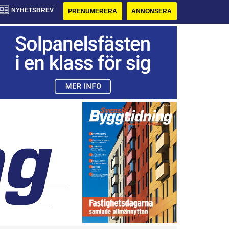
NYHETSBREV
PRENUMERERA
ANNONSERA