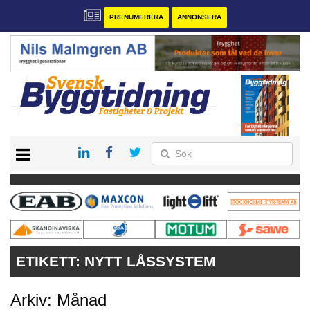
PRENUMERERA
ANNONSERA
START
PRENUMERERA
VÅRA ANDRA MAGASIN
ANNONSERA
KONTAKT
ETIKETT:
NYTT LÅSSYSTEM
Arkiv: Månad