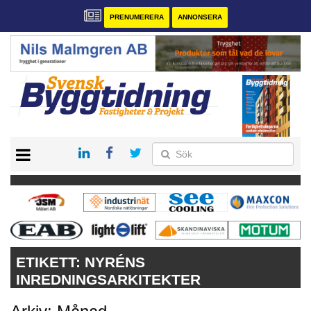
PRENUMERERA
ANNONSERA
START
PRENUMERERA
VÅRA ANDRA MAGASIN
ANNONSERA
KONTAKT
ETIKETT:
NYRÉNS
INREDNINGSARKITEKTER