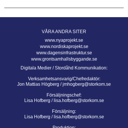
VÅRA ANDRA SITER
www.nyaprojekt.se
www.nordiskaprojekt.se
www.dagensinfrastruktur.se
www.grontsamhallsbyggande.se
Digitala Medier / Stordåhd Kommunikation:
Verksamhetsansvarig/Chefredaktör:
Jon Mattias Högberg /
jmhogberg@storkom.se
Försäljningschef:
Lisa Hofberg /
lisa.hofberg@storkom.se
Försäljning:
Lisa Hofberg /
lisa.hofberg@storkom.se
Produktion: