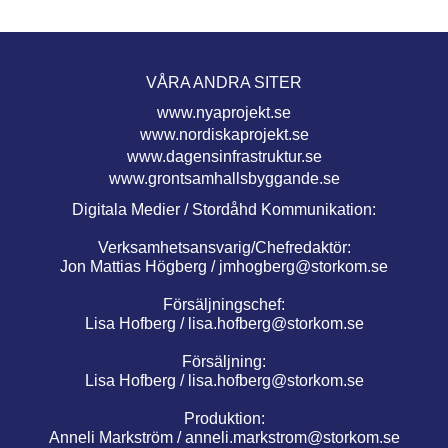
VÅRA ANDRA SITER
www.nyaprojekt.se
www.nordiskaprojekt.se
www.dagensinfrastruktur.se
www.grontsamhallsbyggande.se
Digitala Medier / Stordåhd Kommunikation:
Verksamhetsansvarig/Chefredaktör:
Jon Mattias Högberg /
jmhogberg@storkom.se
Försäljningschef:
Lisa Hofberg /
lisa.hofberg@storkom.se
Försäljning:
Lisa Hofberg /
lisa.hofberg@storkom.se
Produktion:
Anneli Markström /
anneli.markstrom@storkom.se