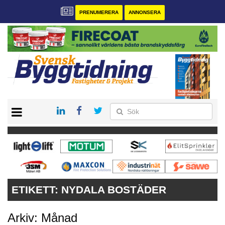
PRENUMERERA
ANNONSERA
START
PRENUMERERA
VÅRA ANDRA MAGASIN
ANNONSERA
KONTAKT
ETIKETT:
NYDALA BOSTÄDER
Arkiv: Månad