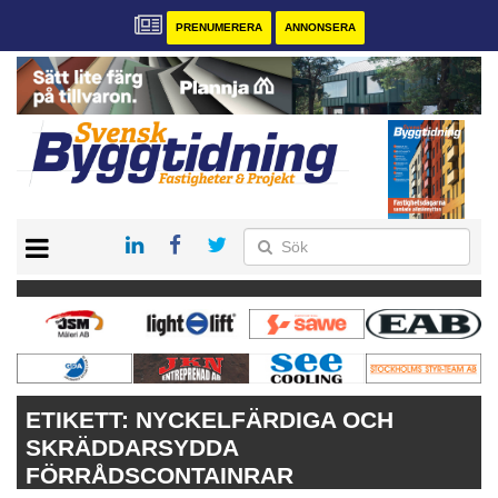
PRENUMERERA
ANNONSERA
START
PRENUMERERA
VÅRA ANDRA MAGASIN
ANNONSERA
KONTAKT
ETIKETT:
NYCKELFÄRDIGA OCH
SKRÄDDARSYDDA
FÖRRÅDSCONTAINRAR