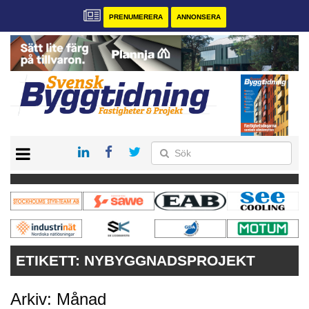
PRENUMERERA
ANNONSERA
START
PRENUMERERA
VÅRA ANDRA MAGASIN
ANNONSERA
KONTAKT
ETIKETT:
NYBYGGNADSPROJEKT
Arkiv: Månad