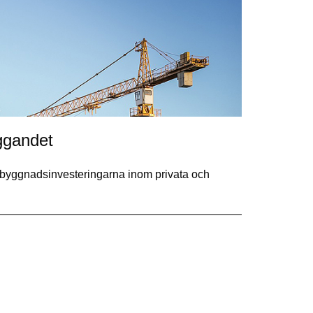
yggandet
sbyggnadsinvesteringarna inom privata och