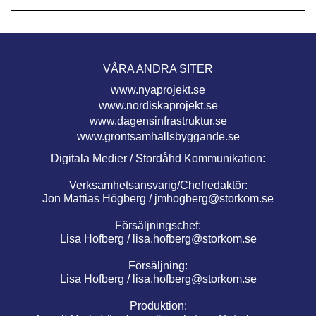
VÅRA ANDRA SITER
www.nyaprojekt.se
www.nordiskaprojekt.se
www.dagensinfrastruktur.se
www.grontsamhallsbyggande.se
Digitala Medier / Stordåhd Kommunikation:
Verksamhetsansvarig/Chefredaktör:
Jon Mattias Högberg /
jmhogberg@storkom.se
Försäljningschef:
Lisa Hofberg /
lisa.hofberg@storkom.se
Försäljning:
Lisa Hofberg /
lisa.hofberg@storkom.se
Produktion: