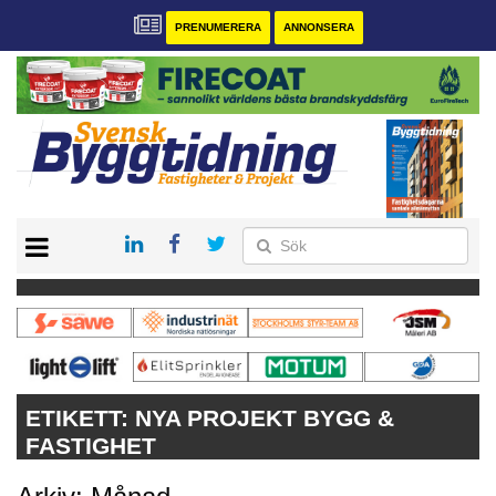
PRENUMERERA
ANNONSERA
START
PRENUMERERA
VÅRA ANDRA MAGASIN
ANNONSERA
KONTAKT
ETIKETT:
NYA PROJEKT BYGG &
FASTIGHET