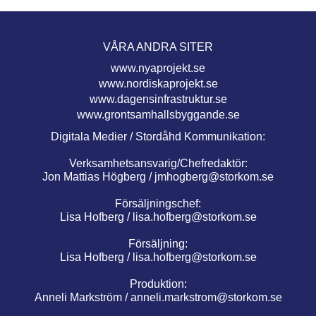
VÅRA ANDRA SITER
www.nyaprojekt.se
www.nordiskaprojekt.se
www.dagensinfrastruktur.se
www.grontsamhallsbyggande.se
Digitala Medier / Stordåhd Kommunikation:
Verksamhetsansvarig/Chefredaktör:
Jon Mattias Högberg /
jmhogberg@storkom.se
Försäljningschef:
Lisa Hofberg /
lisa.hofberg@storkom.se
Försäljning:
Lisa Hofberg /
lisa.hofberg@storkom.se
Produktion:
Anneli Markström /
anneli.markstrom@storkom.se