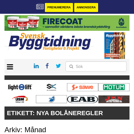
PRENUMERERA
ANNONSERA
START
PRENUMERERA
VÅRA ANDRA MAGASIN
ANNONSERA
KONTAKT
ETIKETT:
NYA BOLÅNEREGLER
Arkiv: Månad