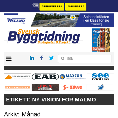
PRENUMERERA
ANNONSERA
START
PRENUMERERA
VÅRA ANDRA MAGASIN
ANNONSERA
KONTAKT
ETIKETT:
NY VISION FÖR MALMÖ
Arkiv: Månad