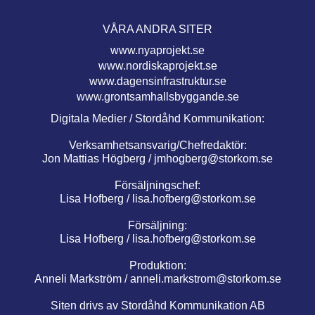
VÅRA ANDRA SITER
www.nyaprojekt.se
www.nordiskaprojekt.se
www.dagensinfrastruktur.se
www.grontsamhallsbyggande.se
Digitala Medier / Stordåhd Kommunikation:
Verksamhetsansvarig/Chefredaktör:
Jon Mattias Högberg /
jmhogberg@storkom.se
Försäljningschef:
Lisa Hofberg /
lisa.hofberg@storkom.se
Försäljning:
Lisa Hofberg /
lisa.hofberg@storkom.se
Produktion:
Anneli Markström /
anneli.markstrom@storkom.se
Siten drivs av Stordåhd Kommunikation AB