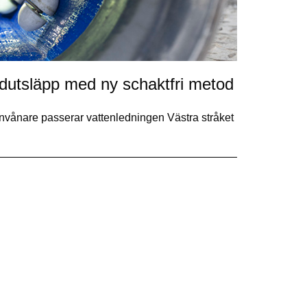
idutsläpp med ny schaktfri metod
invånare passerar vattenledningen Västra stråket