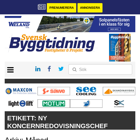
PRENUMERERA
ANNONSERA
START
PRENUMERERA
VÅRA ANDRA MAGASIN
ANNONSERA
KONTAKT
ETIKETT:
NY
KONCERNREDOVISNINGSCHEF