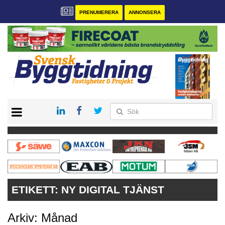
PRENUMERERA
ANNONSERA
START
PRENUMERERA
VÅRA ANDRA MAGASIN
ANNONSERA
KONTAKT
ETIKETT:
NY DIGITAL TJÄNST
Arkiv: Månad