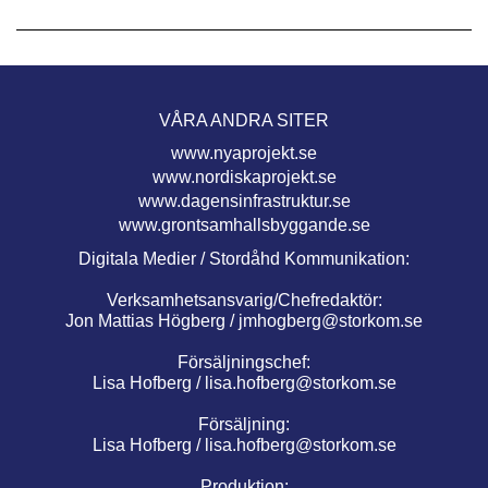
VÅRA ANDRA SITER
www.nyaprojekt.se
www.nordiskaprojekt.se
www.dagensinfrastruktur.se
www.grontsamhallsbyggande.se
Digitala Medier / Stordåhd Kommunikation:
Verksamhetsansvarig/Chefredaktör:
Jon Mattias Högberg /
jmhogberg@storkom.se
Försäljningschef:
Lisa Hofberg /
lisa.hofberg@storkom.se
Försäljning:
Lisa Hofberg /
lisa.hofberg@storkom.se
Produktion: