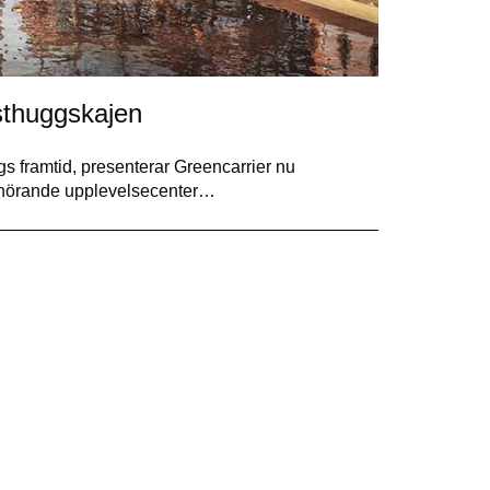
sthuggskajen
gs framtid, presenterar Greencarrier nu
illhörande upplevelsecenter…