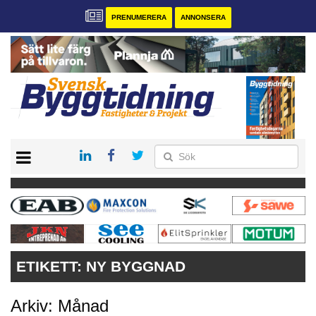
PRENUMERERA
ANNONSERA
START
PRENUMERERA
VÅRA ANDRA MAGASIN
ANNONSERA
KONTAKT
ETIKETT:
NY BYGGNAD
Arkiv: Månad