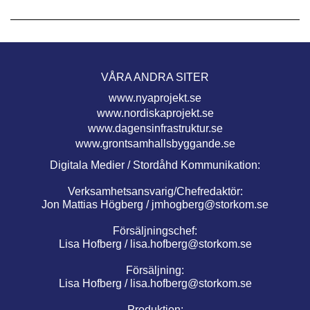
VÅRA ANDRA SITER
www.nyaprojekt.se
www.nordiskaprojekt.se
www.dagensinfrastruktur.se
www.grontsamhallsbyggande.se
Digitala Medier / Stordåhd Kommunikation:
Verksamhetsansvarig/Chefredaktör:
Jon Mattias Högberg /
jmhogberg@storkom.se
Försäljningschef:
Lisa Hofberg /
lisa.hofberg@storkom.se
Försäljning:
Lisa Hofberg /
lisa.hofberg@storkom.se
Produktion: