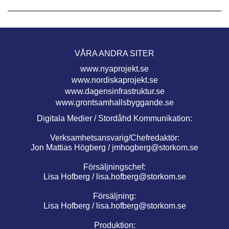
VÅRA ANDRA SITER
www.nyaprojekt.se
www.nordiskaprojekt.se
www.dagensinfrastruktur.se
www.grontsamhallsbyggande.se
Digitala Medier / Stordåhd Kommunikation:
Verksamhetsansvarig/Chefredaktör:
Jon Mattias Högberg /
jmhogberg@storkom.se
Försäljningschef:
Lisa Hofberg /
lisa.hofberg@storkom.se
Försäljning:
Lisa Hofberg /
lisa.hofberg@storkom.se
Produktion: