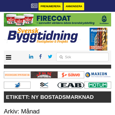
PRENUMERERA
ANNONSERA
START
PRENUMERERA
VÅRA ANDRA MAGASIN
ANNONSERA
KONTAKT
ETIKETT:
NY BOSTADSMARKNAD
Arkiv: Månad