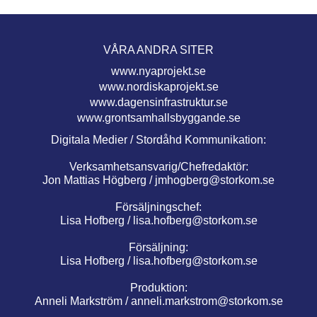
VÅRA ANDRA SITER
www.nyaprojekt.se
www.nordiskaprojekt.se
www.dagensinfrastruktur.se
www.grontsamhallsbyggande.se
Digitala Medier / Stordåhd Kommunikation:
Verksamhetsansvarig/Chefredaktör:
Jon Mattias Högberg /
jmhogberg@storkom.se
Försäljningschef:
Lisa Hofberg /
lisa.hofberg@storkom.se
Försäljning:
Lisa Hofberg /
lisa.hofberg@storkom.se
Produktion:
Anneli Markström /
anneli.markstrom@storkom.se