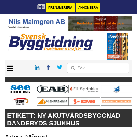
PRENUMERERA
ANNONSERA
START
PRENUMERERA
VÅRA ANDRA MAGASIN
ANNONSERA
KONTAKT
ETIKETT:
NY AKUTVÅRDSBYGGNAD
DANDERYDS SJUKHUS