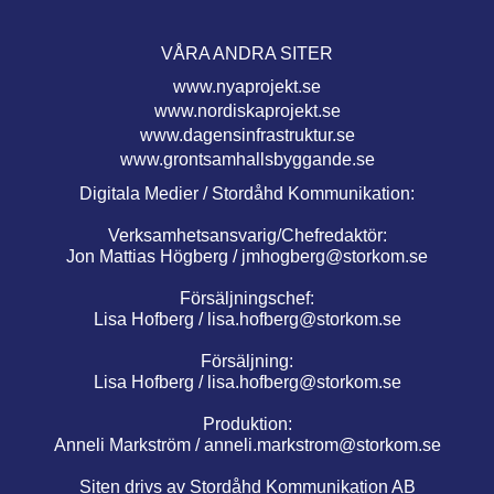
VÅRA ANDRA SITER
www.nyaprojekt.se
www.nordiskaprojekt.se
www.dagensinfrastruktur.se
www.grontsamhallsbyggande.se
Digitala Medier / Stordåhd Kommunikation:
Verksamhetsansvarig/Chefredaktör:
Jon Mattias Högberg /
jmhogberg@storkom.se
Försäljningschef:
Lisa Hofberg /
lisa.hofberg@storkom.se
Försäljning:
Lisa Hofberg /
lisa.hofberg@storkom.se
Produktion:
Anneli Markström /
anneli.markstrom@storkom.se
Siten drivs av Stordåhd Kommunikation AB