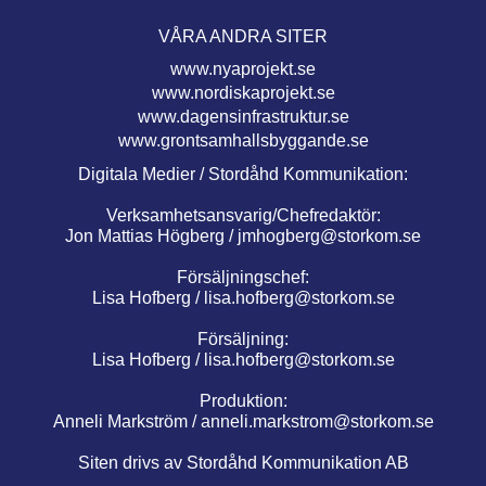
VÅRA ANDRA SITER
www.nyaprojekt.se
www.nordiskaprojekt.se
www.dagensinfrastruktur.se
www.grontsamhallsbyggande.se
Digitala Medier / Stordåhd Kommunikation:
Verksamhetsansvarig/Chefredaktör:
Jon Mattias Högberg /
jmhogberg@storkom.se
Försäljningschef:
Lisa Hofberg /
lisa.hofberg@storkom.se
Försäljning:
Lisa Hofberg /
lisa.hofberg@storkom.se
Produktion:
Anneli Markström /
anneli.markstrom@storkom.se
Siten drivs av Stordåhd Kommunikation AB