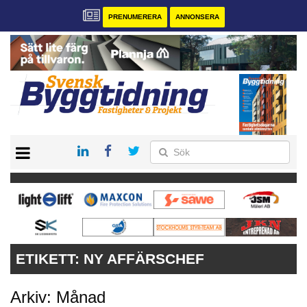
PRENUMERERA
ANNONSERA
START
PRENUMERERA
VÅRA ANDRA MAGASIN
ANNONSERA
KONTAKT
ETIKETT:
NY AFFÄRSCHEF
Arkiv: Månad