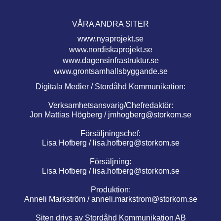
VÅRA ANDRA SITER
www.nyaprojekt.se
www.nordiskaprojekt.se
www.dagensinfrastruktur.se
www.grontsamhallsbyggande.se
Digitala Medier / Stordåhd Kommunikation:
Verksamhetsansvarig/Chefredaktör:
Jon Mattias Högberg /
jmhogberg@storkom.se
Försäljningschef:
Lisa Hofberg /
lisa.hofberg@storkom.se
Försäljning:
Lisa Hofberg /
lisa.hofberg@storkom.se
Produktion:
Anneli Markström /
anneli.markstrom@storkom.se
Siten drivs av Stordåhd Kommunikation AB