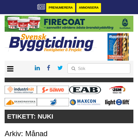
PRENUMERERA
ANNONSERA
START
PRENUMERERA
VÅRA ANDRA MAGASIN
ANNONSERA
KONTAKT
ETIKETT:
NUKI
Arkiv: Månad