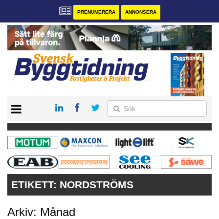
PRENUMERERA
ANNONSERA
START
PRENUMERERA
VÅRA ANDRA MAGASIN
ANNONSERA
KONTAKT
ETIKETT:
NORDSTRÖMS
Arkiv: Månad