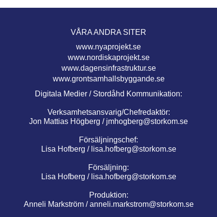
VÅRA ANDRA SITER
www.nyaprojekt.se
www.nordiskaprojekt.se
www.dagensinfrastruktur.se
www.grontsamhallsbyggande.se
Digitala Medier / Stordåhd Kommunikation:
Verksamhetsansvarig/Chefredaktör:
Jon Mattias Högberg /
jmhogberg@storkom.se
Försäljningschef:
Lisa Hofberg /
lisa.hofberg@storkom.se
Försäljning:
Lisa Hofberg /
lisa.hofberg@storkom.se
Produktion:
Anneli Markström /
anneli.markstrom@storkom.se