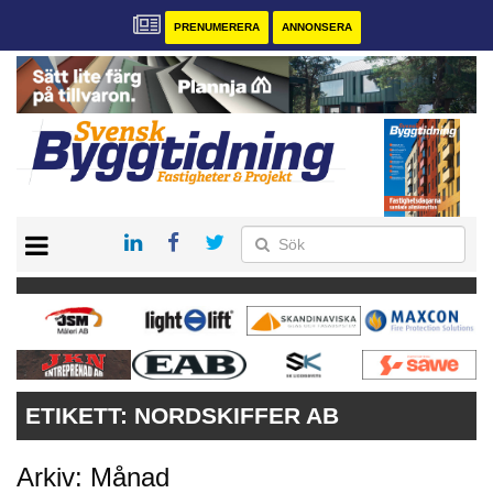
PRENUMERERA
ANNONSERA
START
PRENUMERERA
VÅRA ANDRA MAGASIN
ANNONSERA
KONTAKT
ETIKETT:
NORDSKIFFER AB
Arkiv: Månad