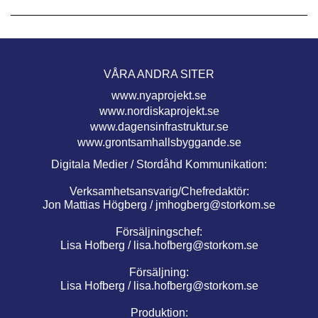
VÅRA ANDRA SITER
www.nyaprojekt.se
www.nordiskaprojekt.se
www.dagensinfrastruktur.se
www.grontsamhallsbyggande.se
Digitala Medier / Stordåhd Kommunikation:
Verksamhetsansvarig/Chefredaktör:
Jon Mattias Högberg /
jmhogberg@storkom.se
Försäljningschef:
Lisa Hofberg /
lisa.hofberg@storkom.se
Försäljning:
Lisa Hofberg /
lisa.hofberg@storkom.se
Produktion: