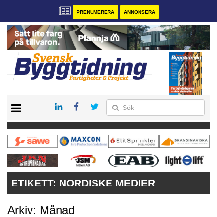
PRENUMERERA
ANNONSERA
START
PRENUMERERA
VÅRA ANDRA MAGASIN
ANNONSERA
KONTAKT
ETIKETT:
NORDISKE MEDIER
Arkiv: Månad