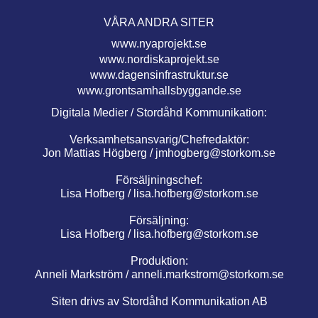
VÅRA ANDRA SITER
www.nyaprojekt.se
www.nordiskaprojekt.se
www.dagensinfrastruktur.se
www.grontsamhallsbyggande.se
Digitala Medier / Stordåhd Kommunikation:
Verksamhetsansvarig/Chefredaktör:
Jon Mattias Högberg /
jmhogberg@storkom.se
Försäljningschef:
Lisa Hofberg /
lisa.hofberg@storkom.se
Försäljning:
Lisa Hofberg /
lisa.hofberg@storkom.se
Produktion:
Anneli Markström /
anneli.markstrom@storkom.se
Siten drivs av Stordåhd Kommunikation AB