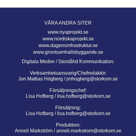
VÅRA ANDRA SITER
www.nyaprojekt.se
www.nordiskaprojekt.se
www.dagensinfrastruktur.se
www.grontsamhallsbyggande.se
Digitala Medier / Stordåhd Kommunikation:
Verksamhetsansvarig/Chefredaktör:
Jon Mattias Högberg /
jmhogberg@storkom.se
Försäljningschef:
Lisa Hofberg /
lisa.hofberg@storkom.se
Försäljning:
Lisa Hofberg /
lisa.hofberg@storkom.se
Produktion:
Anneli Markström /
anneli.markstrom@storkom.se