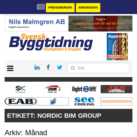
PRENUMERERA
ANNONSERA
START
PRENUMERERA
VÅRA ANDRA MAGASIN
ANNONSERA
KONTAKT
ETIKETT:
NORDIC BIM GROUP
Arkiv: Månad