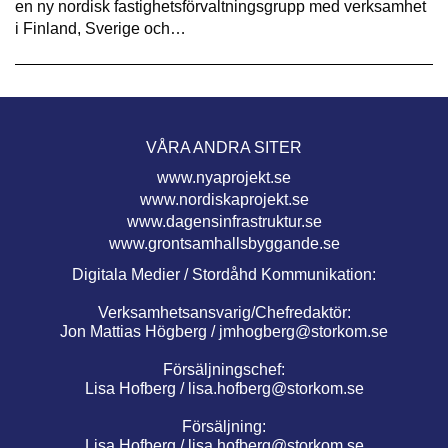
en ny nordisk fastighetsförvaltningsgrupp med verksamhet
i Finland, Sverige och…
VÅRA ANDRA SITER
www.nyaprojekt.se
www.nordiskaprojekt.se
www.dagensinfrastruktur.se
www.grontsamhallsbyggande.se
Digitala Medier / Stordåhd Kommunikation:
Verksamhetsansvarig/Chefredaktör:
Jon Mattias Högberg /
jmhogberg@storkom.se
Försäljningschef:
Lisa Hofberg /
lisa.hofberg@storkom.se
Försäljning:
Lisa Hofberg /
lisa.hofberg@storkom.se