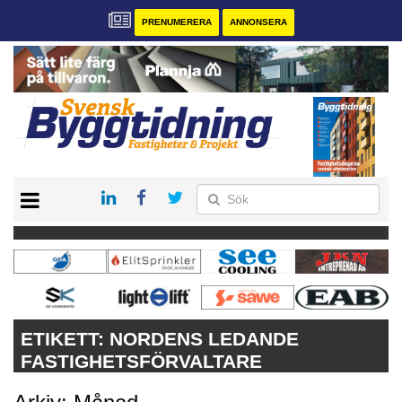
PRENUMERERA
ANNONSERA
START
PRENUMERERA
VÅRA ANDRA MAGASIN
ANNONSERA
KONTAKT
ETIKETT:
NORDENS LEDANDE
FASTIGHETSFÖRVALTARE