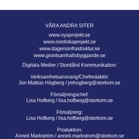
VÅRA ANDRA SITER
www.nyaprojekt.se
www.nordiskaprojekt.se
www.dagensinfrastruktur.se
www.grontsamhallsbyggande.se
Digitala Medier / Stordåhd Kommunikation:
Verksamhetsansvarig/Chefredaktör:
Jon Mattias Högberg /
jmhogberg@storkom.se
Försäljningschef:
Lisa Hofberg /
lisa.hofberg@storkom.se
Försäljning:
Lisa Hofberg /
lisa.hofberg@storkom.se
Produktion:
Anneli Markström /
anneli.markstrom@storkom.se