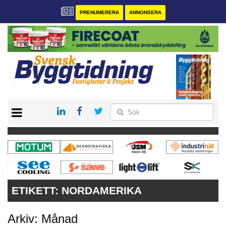
PRENUMERERA
ANNONSERA
START
PRENUMERERA
VÅRA ANDRA MAGASIN
ANNONSERA
KONTAKT
ETIKETT:
NORDAMERIKA
Arkiv: Månad