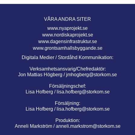
VÅRA ANDRA SITER
www.nyaprojekt.se
www.nordiskaprojekt.se
www.dagensinfrastruktur.se
www.grontsamhallsbyggande.se
Digitala Medier / Stordåhd Kommunikation:
Verksamhetsansvarig/Chefredaktör:
Jon Mattias Högberg /
jmhogberg@storkom.se
Försäljningschef:
Lisa Hofberg /
lisa.hofberg@storkom.se
Försäljning:
Lisa Hofberg /
lisa.hofberg@storkom.se
Produktion:
Anneli Markström /
anneli.markstrom@storkom.se