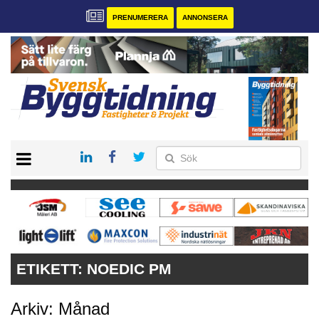
PRENUMERERA
ANNONSERA
START
PRENUMERERA
VÅRA ANDRA MAGASIN
ANNONSERA
KONTAKT
ETIKETT:
NOEDIC PM
Arkiv: Månad