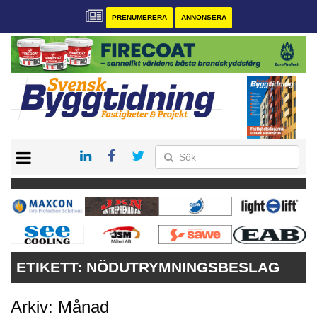
PRENUMERERA
ANNONSERA
START
PRENUMERERA
VÅRA ANDRA MAGASIN
ANNONSERA
KONTAKT
ETIKETT:
NÖDUTRYMNINGSBESLAG
Arkiv: Månad