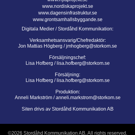
www.nordiskaprojekt.se
www.dagensinfrastruktur.se
www.grontsamhallsbyggande.se
Digitala Medier / Stordåhd Kommunikation:
Verksamhetsansvarig/Chefredaktör:
Jon Mattias Högberg /
jmhogberg@storkom.se
Försäljningschef:
Lisa Hofberg /
lisa.hofberg@storkom.se
Försäljning:
Lisa Hofberg /
lisa.hofberg@storkom.se
Produktion:
Anneli Markström /
anneli.markstrom@storkom.se
Siten drivs av Stordåhd Kommunikation AB
©
2026 Stordåhd Kommunikation AB, All rights reserved.