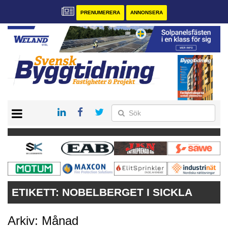
PRENUMERERA
ANNONSERA
START
PRENUMERERA
VÅRA ANDRA MAGASIN
ANNONSERA
KONTAKT
ETIKETT:
NOBELBERGET I SICKLA
Arkiv: Månad