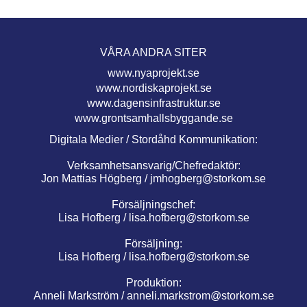
VÅRA ANDRA SITER
www.nyaprojekt.se
www.nordiskaprojekt.se
www.dagensinfrastruktur.se
www.grontsamhallsbyggande.se
Digitala Medier / Stordåhd Kommunikation:
Verksamhetsansvarig/Chefredaktör:
Jon Mattias Högberg /
jmhogberg@storkom.se
Försäljningschef:
Lisa Hofberg /
lisa.hofberg@storkom.se
Försäljning:
Lisa Hofberg /
lisa.hofberg@storkom.se
Produktion:
Anneli Markström /
anneli.markstrom@storkom.se