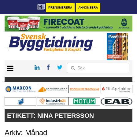
PRENUMERERA
ANNONSERA
START
PRENUMERERA
VÅRA ANDRA MAGASIN
ANNONSERA
KONTAKT
ETIKETT:
NINA PETERSSON
Arkiv: Månad