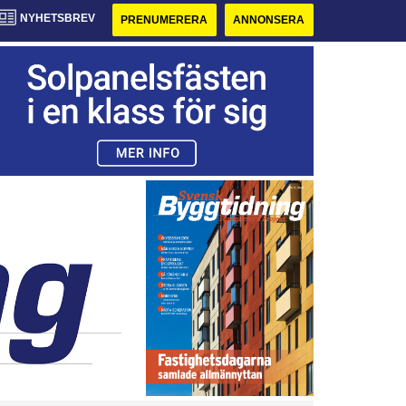
NYHETSBREV
PRENUMERERA
ANNONSERA