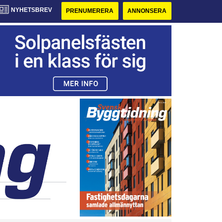
NYHETSBREV
PRENUMERERA
ANNONSERA