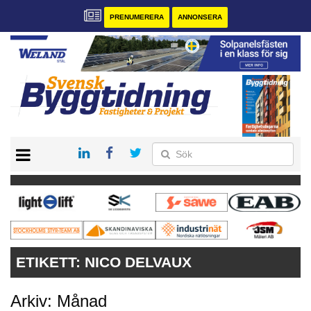
PRENUMERERA
ANNONSERA
START
PRENUMERERA
VÅRA ANDRA MAGASIN
ANNONSERA
KONTAKT
ETIKETT:
NICO DELVAUX
Arkiv: Månad