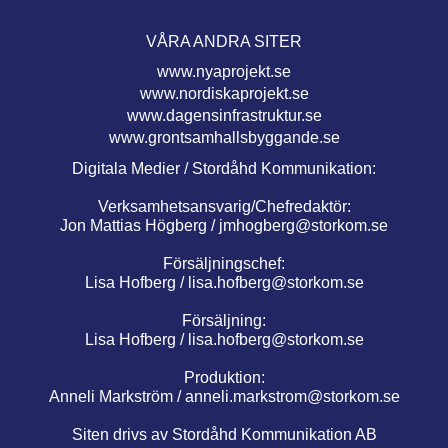
VÅRA ANDRA SITER
www.nyaprojekt.se
www.nordiskaprojekt.se
www.dagensinfrastruktur.se
www.grontsamhallsbyggande.se
Digitala Medier / Stordåhd Kommunikation:
Verksamhetsansvarig/Chefredaktör:
Jon Mattias Högberg /
jmhogberg@storkom.se
Försäljningschef:
Lisa Hofberg /
lisa.hofberg@storkom.se
Försäljning:
Lisa Hofberg /
lisa.hofberg@storkom.se
Produktion:
Anneli Markström /
anneli.markstrom@storkom.se
Siten drivs av Stordåhd Kommunikation AB