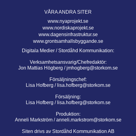
VÅRA ANDRA SITER
www.nyaprojekt.se
www.nordiskaprojekt.se
www.dagensinfrastruktur.se
www.grontsamhallsbyggande.se
Digitala Medier / Stordåhd Kommunikation:
Verksamhetsansvarig/Chefredaktör:
Jon Mattias Högberg /
jmhogberg@storkom.se
Försäljningschef:
Lisa Hofberg /
lisa.hofberg@storkom.se
Försäljning:
Lisa Hofberg /
lisa.hofberg@storkom.se
Produktion:
Anneli Markström /
anneli.markstrom@storkom.se
Siten drivs av Stordåhd Kommunikation AB