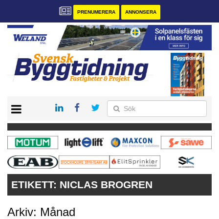
PRENUMERERA
ANNONSERA
START
PRENUMERERA
VÅRA ANDRA MAGASIN
ANNONSERA
KONTAKT
ETIKETT:
NICLAS BROGREN
Arkiv: Månad