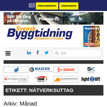
PRENUMERERA
ANNONSERA
START
PRENUMERERA
VÅRA ANDRA MAGASIN
ANNONSERA
KONTAKT
ETIKETT:
NÄTVERKSUTTAG
Arkiv: Månad