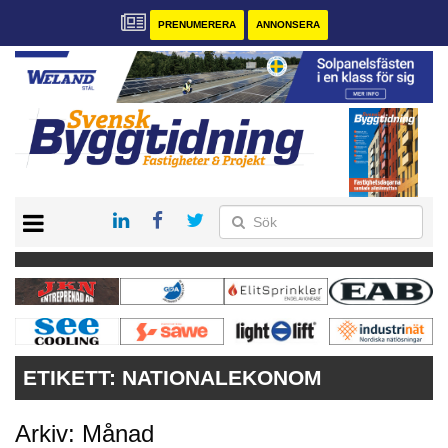
PRENUMERERA
ANNONSERA
START
PRENUMERERA
VÅRA ANDRA MAGASIN
ANNONSERA
KONTAKT
ETIKETT:
NATIONALEKONOM
Arkiv: Månad