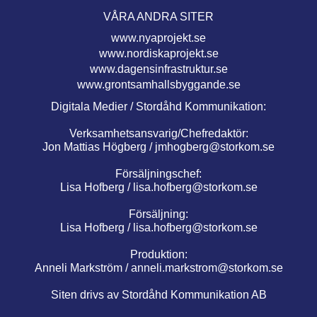
VÅRA ANDRA SITER
www.nyaprojekt.se
www.nordiskaprojekt.se
www.dagensinfrastruktur.se
www.grontsamhallsbyggande.se
Digitala Medier / Stordåhd Kommunikation:
Verksamhetsansvarig/Chefredaktör:
Jon Mattias Högberg /
jmhogberg@storkom.se
Försäljningschef:
Lisa Hofberg /
lisa.hofberg@storkom.se
Försäljning:
Lisa Hofberg /
lisa.hofberg@storkom.se
Produktion:
Anneli Markström /
anneli.markstrom@storkom.se
Siten drivs av Stordåhd Kommunikation AB