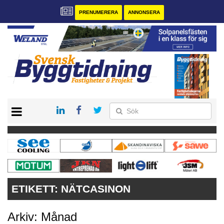
PRENUMERERA
ANNONSERA
START
PRENUMERERA
VÅRA ANDRA MAGASIN
ANNONSERA
KONTAKT
ETIKETT:
NÄTCASINON
Arkiv: Månad