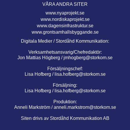
VÅRA ANDRA SITER
www.nyaprojekt.se
www.nordiskaprojekt.se
www.dagensinfrastruktur.se
www.grontsamhallsbyggande.se
Digitala Medier / Stordåhd Kommunikation:
Verksamhetsansvarig/Chefredaktör:
Jon Mattias Högberg /
jmhogberg@storkom.se
Försäljningschef:
Lisa Hofberg /
lisa.hofberg@storkom.se
Försäljning:
Lisa Hofberg /
lisa.hofberg@storkom.se
Produktion:
Anneli Markström /
anneli.markstrom@storkom.se
Siten drivs av Stordåhd Kommunikation AB