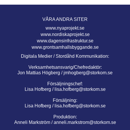
VÅRA ANDRA SITER
www.nyaprojekt.se
www.nordiskaprojekt.se
www.dagensinfrastruktur.se
www.grontsamhallsbyggande.se
Digitala Medier / Stordåhd Kommunikation:
Verksamhetsansvarig/Chefredaktör:
Jon Mattias Högberg /
jmhogberg@storkom.se
Försäljningschef:
Lisa Hofberg /
lisa.hofberg@storkom.se
Försäljning:
Lisa Hofberg /
lisa.hofberg@storkom.se
Produktion:
Anneli Markström /
anneli.markstrom@storkom.se