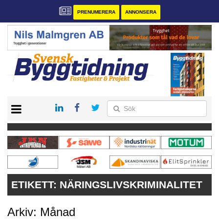
PRENUMERERA
ANNONSERA
START
PRENUMERERA
VÅRA ANDRA MAGASIN
ANNONSERA
KONTAKT
ETIKETT:
NÄRINGSLIVSKRIMINALITET
Arkiv: Månad